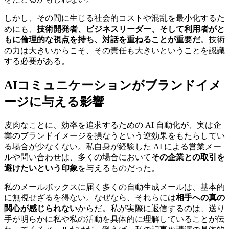
しかし、その間に生じる社会的コストや混乱を最小化するた
めにも、
技術開発者、ビジネスリーダー、そして利用者がと
もに倫理的な視点を持ち、対話を重ねることが重要だ
。技術
の力は大きいからこそ、その責任も大きいということを認識
する必要がある。
AIコミュニケーションがブランドイメ
ージに与える影響
皮肉なことに、効率を追求するための AI 自動化が、実は企
業のブランドイメージを損なうという逆効果をもたらしてい
る場合が少なくない。私自身が経験した AI による営業メー
ルや問い合わせは、多くの場合において
その企業との取引を
避けたいという印象
を与えるものだった。
私のメールボックスに届く多くの自動生成メールは、基本的
に無視せざるを得ない。なぜなら、それらには
相手への真の
関心が感じられない
からだ。私が実際に返信するのは、送り
手が明らかに私や私の活動を具体的に理解していることが伝