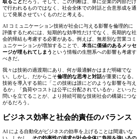
取ること
だろう。そして、この判断は、単に企業の内部だけ
で行われるものではなく、社会全体での対話と合意形成を通
じて発展させていくものだと考える。
AI コミュニケーション技術が社会に与える影響を倫理的に
評価するためには、短期的な効率性だけでなく、長期的な社
会的帰結も考慮する必要がある。例えば、無差別な営業コミ
ュニケーションが増加することで、
本当に価値のあるメッセ
ージが埋もれてしまう
という情報の生態系への影響も考慮す
べきだ。
我々は技術の過渡期にあり、何が最適解かはまだ明確でな
い。しかし、だからこそ
倫理的な思考と対話
が重要になる。
技術を導入する前に「この技術は誰にどのような影響を与え
るか」「負荷やコストは公平に分配されているか」といった
問いを立てることが、より持続可能な技術社会の構築につな
がるだろう。
ビジネス効率と社会的責任のバランス
AI による自動化がビジネスの効率を上げることは間違いな
い。しかし、
その効率性の追求が社会全体に負担を強いるの