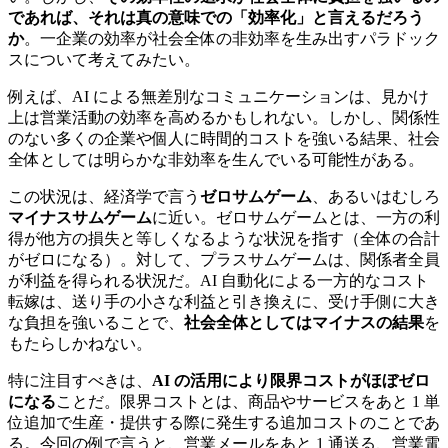
であれば、それは真の意味での「効率化」と言えるだろう
か
。一企業の効率が社会全体の非効率を生み出すパラドック
スについて考えてみたい。
例えば、AI による無差別なコミュニケーションは、見かけ
上は営業活動の効率を高めるかもしれない。しかし、関係性
のない多くの企業や個人に時間的コストを強いる結果、社会
全体としては明らかな非効率を生んでいる可能性がある。
この状況は、経済学で言う
ゼロサムゲーム
、あるいはむしろ
マイナスサムゲーム
に近い。ゼロサムゲームとは、一方の利
得が他方の損失と等しくなるような状況を指す（全体の合計
がゼロになる）。対して、プラスサムゲームは、関係者全員
が利益を得られる状況だ。AI 自動化による一方的なコスト
転嫁は、送り手の小さな利益と引き換えに、受け手側に大き
な負担を強いることで、
社会全体としてはマイナスの結果
を
もたらしかねない。
特に注目すべきは、
AI の活用により限界コストがほぼゼロ
になる
ことだ。限界コストとは、商品やサービスをあと 1 単
位追加で生産・提供する際に発生する追加コストのことであ
る。今回の例で言うと、営業メールをあと 1 通送る、営業電