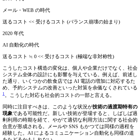
メール・WEB の時代
送るコスト << 受けるコスト (バランス崩壊の始まり)
2020 年代
AI 自動化の時代
送るコスト ≒ 0 << 受けるコスト (極端な非対称性)
こうしたコスト構造の変化は、個人や企業だけでなく、社会
システム全体の設計にも影響を与えている。例えば、前述し
た通り、いくつかの飲食店では AI 電話の増加に対応するた
め、予約システムの改善といった対策を余儀なくされている
1
。こうした対応も社会的コストの一部と言える。
同時に注目すべきは、このような状況が
技術の過渡期特有の
現象
である可能性だ。新しい技術が登場すると、しばしば過
剰利用の時期を経て、やがて適切な利用方法に関する社会的
合意が形成される。メールや SNS もかつては同様の過程を
経験した。AI によるコミュニケーション自動化も同様の道
をたどるかもしれない。