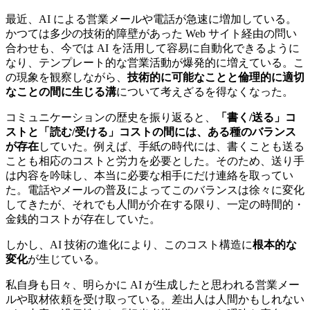
最近、AI による営業メールや電話が急速に増加している。
かつては多少の技術的障壁があった Web サイト経由の問い
合わせも、今では AI を活用して容易に自動化できるように
なり、テンプレート的な営業活動が爆発的に増えている。こ
の現象を観察しながら、
技術的に可能なことと倫理的に適切
なことの間に生じる溝
について考えざるを得なくなった。
コミュニケーションの歴史を振り返ると、
「書く/送る」コ
ストと「読む/受ける」コストの間には、ある種のバランス
が存在
していた。例えば、手紙の時代には、書くことも送る
ことも相応のコストと労力を必要とした。そのため、送り手
は内容を吟味し、本当に必要な相手にだけ連絡を取ってい
た。電話やメールの普及によってこのバランスは徐々に変化
してきたが、それでも人間が介在する限り、一定の時間的・
金銭的コストが存在していた。
しかし、AI 技術の進化により、このコスト構造に
根本的な
変化
が生じている。
私自身も日々、明らかに AI が生成したと思われる営業メー
ルや取材依頼を受け取っている。差出人は人間かもしれない