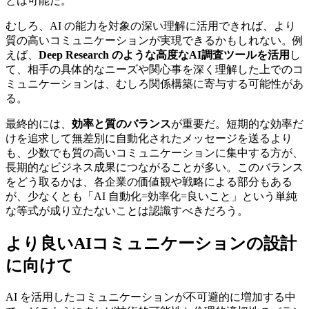
とは可能だ。
むしろ、AI の能力を対象の深い理解に活用できれば、より
質の高いコミュニケーションが実現できるかもしれない。例
えば、
Deep Research のような高度なAI調査ツールを活用
し
て、相手の具体的なニーズや関心事を深く理解した上でのコ
ミュニケーションは、むしろ関係構築に寄与する可能性があ
る。
最終的には、
効率と質のバランス
が重要だ。短期的な効率だ
けを追求して無差別に自動化されたメッセージを送るより
も、少数でも質の高いコミュニケーションに集中する方が、
長期的なビジネス成果につながることが多い。このバランス
をどう取るかは、各企業の価値観や戦略による部分もある
が、少なくとも「AI 自動化=効率化=良いこと」という単純
な等式が成り立たないことは認識すべきだろう。
より良いAIコミュニケーションの設計
に向けて
AI を活用したコミュニケーションが不可避的に増加する中