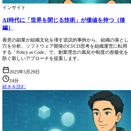
インサイト
AI時代に「世界を閉じる技術」が価値を持つ（後
編）
善意の副業が組織文化を壊す逆説的事例から、組織の落とし
穴を分析。ソフトウェア開発のCI/CD思考を組織運営に転用
する「Policy as Code」で、創業理念の風化や制度の形骸化を
防ぐ新しいアプローチを提案します。
2025年5月29日
24分
続きを読む