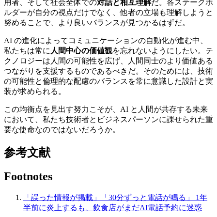
用者、そして社会全体での
対話と相互理解
だ。各ステークホ
ルダーが自分の視点だけでなく、他者の立場も理解しようと
努めることで、より良いバランスが見つかるはずだ。
AI の進化によってコミュニケーションの自動化が進む中、
私たちは常に
人間中心の価値観
を忘れないようにしたい。テ
クノロジーは人間の可能性を広げ、人間同士のより価値ある
つながりを支援するものであるべきだ。そのためには、技術
の可能性と倫理的な配慮のバランスを常に意識した設計と実
装が求められる。
この均衡点を見出す努力こそが、AI と人間が共存する未来
において、私たち技術者とビジネスパーソンに課せられた重
要な使命なのではないだろうか。
参考文献
Footnotes
「誤った情報が掲載」「30分ずっと電話が鳴る」 1年
半前に炎上するも、飲食店がまだAI電話予約に迷惑