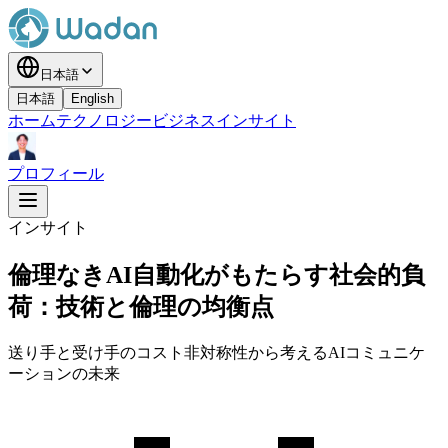
日本語
日本語
English
ホーム
テクノロジー
ビジネス
インサイト
プロフィール
インサイト
倫理なきAI自動化がもたらす社会的負
荷：技術と倫理の均衡点
送り手と受け手のコスト非対称性から考えるAIコミュニケ
ーションの未来