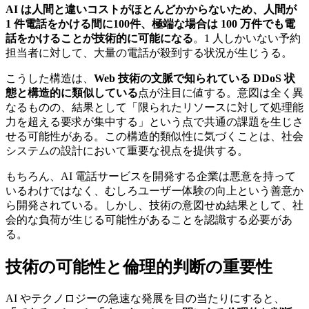
AI は人間と違いコストがほとんどかからないため、人間が
1 件電話をかける間に100件、極端な場合は 100 万件でも電
話をかけることが技術的に可能になる
。1 人しかいない予約
担当者に対して、大量の電話が殺到する状況が生じうる。
こうした構造は、
Web 技術の文脈で知られている DDoS 状
態と構造的に類似している
点が注目に値する。意図は全く異
なるものの、結果として「限られたリソースに対して処理能
力を超える要求が集中する」という点で共通の課題を生じさ
せる可能性がある。この構造的類似性に気づくことは、社会
システムの設計において重要な視点を提供する。
もちろん、AI 電話サービスを開発する企業は悪意を持って
いるわけではなく、むしろユーザー体験の向上という善意か
ら開発されている。しかし、技術の意図せぬ結果として、社
会的な負荷が生じる可能性があることを認識する必要があ
る。
技術の可能性と倫理的判断の重要性
AI やテクノロジーの急速な発展を目の当たりにすると、