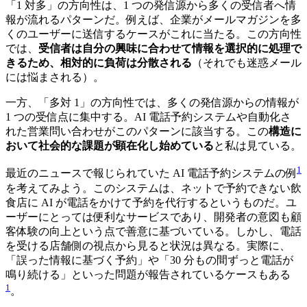
「1 対多」の方向性は、1 つの発信源から多くの受信者へ情
報が流れるパターンだ。例えば、企業がメールマガジンを多
くのユーザーに送信するケースがこれに当たる。この方向性
では、
受信者は自分の興味に合わせて情報を選択的に処理で
きるため、相対的に負荷は分散される
（それでも迷惑メール
には悩まされる）。
一方、「多対 1」の方向性では、多くの発信源からの情報が
1 つの受信点に集中する。AI 電話予約システムや自動化さ
れた営業問い合わせがこのパターンに該当する。この
構造に
おいて社会的な課題が顕在化し始めている
と私は見ている。
1
最近のニュースで報じられていた AI 電話予約システムの例
を考えてみよう。このシステムは、ネットで予約できない飲
食店に AI が電話をかけて予約を代行するというものだ。ユ
ーザーにとっては便利なサービスであり、開発者の意図も顧
客体験の向上という点で善意に基づいている。しかし、電話
を受ける店舗側の視点から見ると状況は異なる。実際に、
「誤った情報に基づく予約」や「30 分もの間ずっと電話が
鳴り続ける」といった問題が報告されているケースもある
1
。