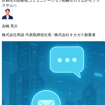
対称性
AI自動化
コミュニケーション戦略
ゼロサムからプラ
スサムへ
吉崎 亮介
株式会社和談 代表取締役社長 / 株式会社キカガク創業者