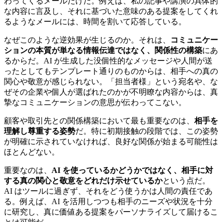
わってくるメールだけだ。例えば、私の記事や講演の具体的
な内容に言及し、それに基づいた意味のある提案をしてくれ
るようなメールには、時間を割いて応答している。
なぜこのような逆効果が生じるのか。それは、
コミュニケー
ションの本質が単なる情報伝達ではなく、関係性の構築
にあ
るからだ。AI が生成した没個性的なメッセージや人間が送
ったとしてもテンプレート通りのものからは、相手への真の
関心や敬意が感じられない。「担当者様」という宛名や、な
ぜその企業や個人が選ばれたのかが不明瞭な内容からは、真
摯なコミュニケーションの意思が伝わってこない。
顧客や取引先との関係構築において最も重要なのは、
相手を
理解し尊重する姿勢
だ。特に初期接触の段階では、この姿勢
が明確に示されていなければ、良好な関係が始まる可能性は
ほとんどない。
重要なのは、
AI を使っているかどうかではなく、相手に対
する真の関心と敬意をどれだけ示せているか
という点だ。
AI はツールに過ぎず、それをどう使うかは人間の責任であ
る。例えば、AI を活用しつつも相手のニーズや状況を十分
に研究し、真に価値ある提案をパーソナライズして届けるこ