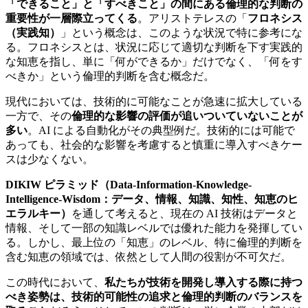
「できること」と「すべきこと」の間にある倫理的な判断の
重要性が一層際立ってくる
。アリストテレスの「
フロネシス
（実践知）
」という概念は、このような状況で特に参考にな
る。フロネシスとは、状況に応じて適切な判断を下す実践的
な知恵を指し、単に「何ができるか」だけでなく、「何をす
べきか」という倫理的判断を含む概念だ。
現代においては、技術的に可能なことが急速に拡大している
一方で、その
倫理的な影響の評価が追いついていないことが
多い
。AI による自動化がその典型例だ。技術的には可能で
あっても、社会的な影響を考慮すると慎重に導入すべきケー
スは少なくない。
DIKIW ピラミッド（Data-Information-Knowledge-
Intelligence-Wisdom：データ、情報、知識、知性、知恵のヒ
エラルキー）
を通して考えると、現在の AI 技術はデータと
情報、そして一部の知識レベルでは優れた能力を発揮してい
る。しかし、最上位の「知恵」のレベル、特に倫理的判断を
含む知恵の領域では、依然として人間の役割が不可欠だ。
この時代において、
私たちが技術を開発し導入する際に持つ
べき姿勢は、技術的可能性の追求と倫理的判断のバランスを