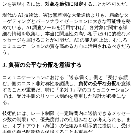
ンを実現するには、
対象を適切に限定
することが不可欠だ。
現代の AI 技術は、実は無差別な大量送信よりも、精緻なタ
ーゲティングとパーソナライゼーションに大きな可能性を秘
めている。AI 調査ツールを活用すれば、各対象に関する詳
細な情報を収集し、本当に関連性の高い相手だけに的確なメ
ッセージを届けることが可能だ。AI の能力向上は、むしろ
コミュニケーションの質を高める方向に活用されるべきだろ
う。
3. 負荷の公平な分配を意識する
コミュニケーションにおける「送る/書く」側と「受ける/読
む」側のコスト非対称性を認識し、
負荷の公平な分配
を意識
することが重要だ。特に「多対 1」型のコミュニケーション
では、受け手側のリソース制約を尊重した設計が必要にな
る。
技術的には、レート制限（一定時間内に送信できるメッセー
ジ数の制限）や、優先度付けの仕組みなどが考えられる。ま
た、オプトアウト（辞退）の仕組みを明示的に提供し、受け
手側の自己防衛権を保障することも重要だ。