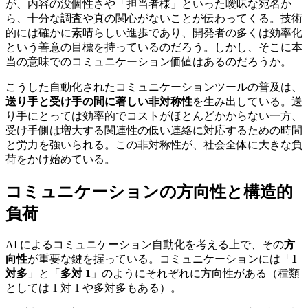
が、内容の没個性さや「担当者様」といった曖昧な宛名か
ら、十分な調査や真の関心がないことが伝わってくる。技術
的には確かに素晴らしい進歩であり、開発者の多くは効率化
という善意の目標を持っているのだろう。しかし、そこに本
当の意味でのコミュニケーション価値はあるのだろうか。
こうした自動化されたコミュニケーションツールの普及は、
送り手と受け手の間に著しい非対称性
を生み出している。送
り手にとっては効率的でコストがほとんどかからない一方、
受け手側は増大する関連性の低い連絡に対応するための時間
と労力を強いられる。この非対称性が、社会全体に大きな負
荷をかけ始めている。
コミュニケーションの方向性と構造的
負荷
AI によるコミュニケーション自動化を考える上で、その
方
向性
が重要な鍵を握っている。コミュニケーションには「
1
対多
」と「
多対 1
」のようにそれぞれに方向性がある（種類
としては 1 対 1 や多対多もある）。