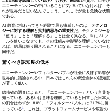
この現象を認識しているかどうかが、問題の本質だ
。自分が
エコーチェンバーの中にいることに気づいていなければ、そ
れが世界だと思い込んでしまう。これこそが最も危険な状態
である。
AI 教育に携わってきた経験で最も痛感したのは、
テクノロ
ジーに対する理解と批判的思考の重要性
だ。テクノロジーを
「使う」ことと「理解する」ことは全く異なる。単に AI ツ
ールを使いこなせても、その仕組みや影響を理解していなけ
れば、結局は振り回されることになる。エコーチェンバーも
同様だ。
驚くべき認知度の低さ
エコーチェンバーやフィルターバブルが社会に及ぼす影響が
世界的に議論される中、日本ではこれらの概念自体の認知度
が著しく低い。
総務省の調査によると、「エコーチェンバー」という言葉を
知っている、あるいは意味を理解していると回答した日本人
の割合はわずか 18.0%、「フィルターバブル」は 21.7%に留
1
まっている
。これは、プラットフォームサービスや広告の