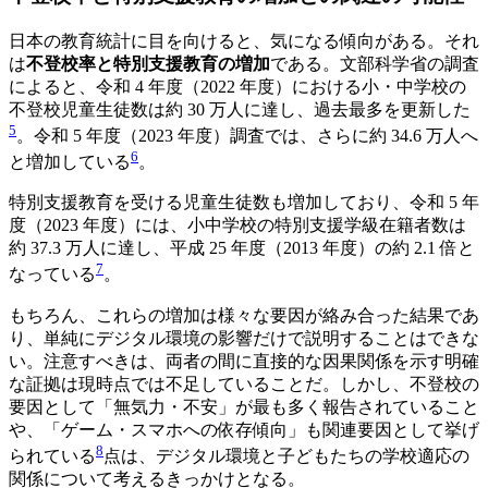
日本の教育統計に目を向けると、気になる傾向がある。それ
は
不登校率と特別支援教育の増加
である。文部科学省の調査
によると、令和 4 年度（2022 年度）における小・中学校の
不登校児童生徒数は約 30 万人に達し、過去最多を更新した
5
。令和 5 年度（2023 年度）調査では、さらに約 34.6 万人へ
6
と増加している
。
特別支援教育を受ける児童生徒数も増加しており、令和 5 年
度（2023 年度）には、小中学校の特別支援学級在籍者数は
約 37.3 万人に達し、平成 25 年度（2013 年度）の約 2.1 倍と
7
なっている
。
もちろん、これらの増加は様々な要因が絡み合った結果であ
り、単純にデジタル環境の影響だけで説明することはできな
い。注意すべきは、両者の間に直接的な因果関係を示す明確
な証拠は現時点では不足していることだ。しかし、不登校の
要因として「無気力・不安」が最も多く報告されていること
や、「ゲーム・スマホへの依存傾向」も関連要因として挙げ
8
られている
点は、デジタル環境と子どもたちの学校適応の
関係について考えるきっかけとなる。