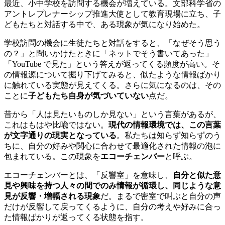
最近、小中学校を訪問する機会が増えている。文部科学省の
アントレプレナーシップ推進大使として教育現場に立ち、子
どもたちと対話する中で、ある現象が気になり始めた。
学校訪問の機会に生徒たちと対話をすると、「なぜそう思う
の？」と問いかけたときに「ネットでそう書いてあった」
「YouTube で見た」という答えが返ってくる頻度が高い。そ
の情報源について掘り下げてみると、似たような情報ばかり
に触れている実態が見えてくる。さらに気になるのは、その
ことに
子どもたち自身が気づいていない
点だ。
昔から「人は見たいものしか見ない」という言葉があるが、
これはもはや比喩ではない。
現代の情報環境では、この言葉
が文字通りの現実となっている
。私たちは知らず知らずのう
ちに、自分の好みや関心に合わせて最適化された情報の泡に
包まれている。この現象を
エコーチェンバー
と呼ぶ。
エコーチェンバーとは、「反響室」を意味し、
自分と似た意
見や興味を持つ人々の間でのみ情報が循環し、同じような意
見が反響・増幅される現象
だ。まるで密室で叫ぶと自分の声
だけが反響して戻ってくるように、自分の考えや好みに合っ
た情報ばかりが返ってくる状態を指す。