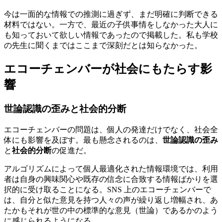
今は一面的な情報での推測に過ぎず、まだ明確に判断できる
材料ではない。一方で、最近の子供事情をしなかった大人に
も知っておいて欲しい情報であったので掲載した。私も学校
の先生に聞くまではここまで深刻だとは知らなかった。
エコーチェンバーが社会にもたらす影
響
世論認識の歪みと社会的分断
エコーチェンバーの問題は、個人の発達だけでなく、社会全
体にも影響を及ぼす。最も懸念されるのは、
世論認識の歪み
と
社会的分断
の促進だ。
アルゴリズムによって個人最適化された情報環境では、利用
者は自身の興味関心や既存の信念に合致する情報ばかりを選
択的に受け取ることになる。SNS 上のエコーチェンバーで
は、自分と似た意見を持つ人々の声が繰り返し増幅され、あ
たかもそれが世の中の標準的な意見（世論）であるかのよう
に感じられるようになる。