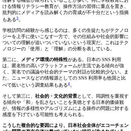
理解する機会が限られていることが多い。特に学校教育にお
ける情報リテラシー教育が、操作方法の習得に重点を置き、
批判的にメディアを読み解く力の育成が不十分だという指摘
3
もある
。
学校訪問の経験から感じるのは、多くの生徒たちがテクノロ
ジーを上手に使いこなす一方で、その仕組みや社会的影響に
ついての理解が追いついていないという現実だ。これはテク
ノロジーの「使用」と「理解」の分断を表している。
第二に、
メディア環境の特殊性
がある。日本の SNS 利用
は、匿名性の高いプラットフォームが主流である傾向が強
く、実名での議論や社会的テーマの対話が比較的少ない。ま
た、ニュースなどの情報源としての SNS 利用率も他国と比
4
べて低いという調査結果もある
。
そして第三に、
社会的・文化的背景
として、同調性を重視す
る傾向や「和」を乱さないことを美徳とする日本的価値観
が、情報の多様性やアルゴリズムによる操作の問題に対する
感度を下げている可能性も考えられる。
こうした複合的な要因により、日本社会全体がエコーチェン