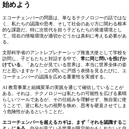
始めよう
エコーチェンバーの問題は、単なるテクノロジーの話ではな
く、私たちの認識や思考、そして社会のあり方に関わる根本
的な課題だ。特に次世代を担う子どもたちの発達環境とし
て、現在の情報環境が適切かどうかは真剣に考える必要があ
る。
文部科学省のアントレプレナーシップ推進大使として学校を
訪問し、子どもたちと対話する中で、
常に同じ問いを投げか
けている
。「あなたが見ている世界は、本当に世界全体の姿
だと思いますか？」この問いに戸惑う表情を見るたびに、エ
コーチェンバーの認識を広める重要性を実感する。
AI 教育事業と組織変革の実践を通じて確信していることが
ある。それは、テクノロジーは私たちの可能性を広げる素晴
らしいツールであるが、その仕組みを理解せず、無自覚に使
うことで、逆に私たちの視野を狭め、思考を硬直させてしま
う危険性があるということだ。
エコーチェンバーを超えるカギは、まず「それを認識するこ
と」にある
。自分が見ている世界が限定的かもしれないと自