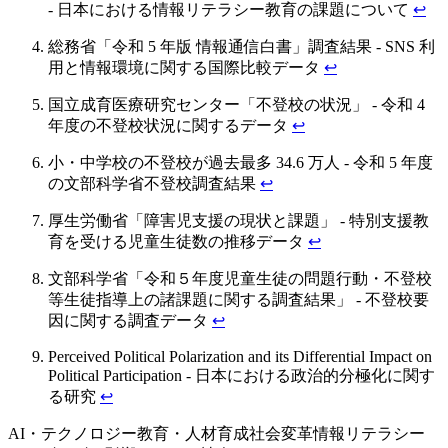
- 日本における情報リテラシー教育の課題について
↩
総務省「令和 5 年版 情報通信白書」調査結果 - SNS 利
用と情報環境に関する国際比較データ
↩
国立成育医療研究センター「不登校の状況」 - 令和 4
年度の不登校状況に関するデータ
↩
小・中学校の不登校が過去最多 34.6 万人 - 令和 5 年度
の文部科学省不登校調査結果
↩
厚生労働省「障害児支援の現状と課題」 - 特別支援教
育を受ける児童生徒数の推移データ
↩
文部科学省「令和５年度児童生徒の問題行動・不登校
等生徒指導上の諸課題に関する調査結果」 - 不登校要
因に関する調査データ
↩
Perceived Political Polarization and its Differential Impact on
Political Participation - 日本における政治的分極化に関す
る研究
↩
AI・テクノロジー
教育・人材育成
社会変革
情報リテラシー