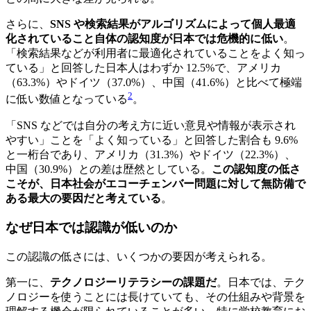
さらに、
SNS や検索結果がアルゴリズムによって個人最適
化されていること自体の認知度が日本では危機的に低い
。
「検索結果などが利用者に最適化されていることをよく知っ
ている」と回答した日本人はわずか 12.5%で、アメリカ
（63.3%）やドイツ（37.0%）、中国（41.6%）と比べて極端
2
に低い数値となっている
。
「SNS などでは自分の考え方に近い意見や情報が表示され
やすい」ことを「よく知っている」と回答した割合も 9.6%
と一桁台であり、アメリカ（31.3%）やドイツ（22.3%）、
中国（30.9%）との差は歴然としている。
この認知度の低さ
こそが、日本社会がエコーチェンバー問題に対して無防備で
ある最大の要因だと考えている
。
なぜ日本では認識が低いのか
この認識の低さには、いくつかの要因が考えられる。
第一に、
テクノロジーリテラシーの課題だ
。日本では、テク
ノロジーを使うことには長けていても、その仕組みや背景を