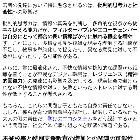
若者の発達において特に懸念されるのは、
批判的思考力
と
社
会性
への影響だ。
批判的思考力は、情報の真偽を判断し、多角的な視点から物
事を捉える能力だが、
フィルターバブルやエコーチェンバー
は自分にとって都合の良い情報ばかりに触れる機会を増や
す
。これにより、多様な意見や複雑な現実を理解する訓練が
不足し、物事を単純化して捉えたり、異なる意見に対して不
寛容になったりする可能性がある。
さらに、常に最適化され、不快な情報や挑戦的な課題から距
離を置くことが容易なデジタル環境は、
レジリエンス（精神
的回復力）
の発達にも影響を及ぼしうる。現実社会で避けら
れない不快な情報や対立、失敗といったストレスに対する耐
性が低下することが懸念される。
もちろん、これらの問題は子どもたち自身の責任ではない。
むしろ、彼らが育つ情報環境を設計し、提供している私たち
大人の側の責任だ。
学びのエコシステム
をどう設計するかと
いう問題は、社会全体で取り組むべき喫緊の課題である。
不登校率と特別支援教育の増加との関連の可能性