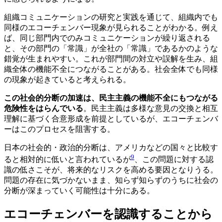
組織コミュニケーションの研究と実践を通じて、組織内でも
同様のエコーチェンバー現象が見られることがわかる。例え
ば、同じ部門内でのみコミュニケーションが繰り返される
と、その部門の「常識」が全社の「常識」であるかのような
錯覚が生まれやすい。これが部門間の対立や誤解を生み、組
織全体の機能不全につながることがある。社会全体でも同様
の現象が起きていると考えられる。
この社会的分断の加速は、民主主義の機能不全にもつながる
危険性をはらんでいる
。民主主義は多様な意見の交換と相互
理解に基づく合意形成を前提としているが、エコーチェンバ
ーはこのプロセスを阻害する。
日本の社会的・政治的分断は、アメリカなどの国々と比較す
9
ると相対的に低いと言われているが
、この問題に対する認
識の低さこそが、将来的なリスクを高める要因となりうる。
問題の存在に気づかないまま、知らず知らずのうちに社会の
分断が深まっていく可能性は十分にある。
エコーチェンバーを認識することから